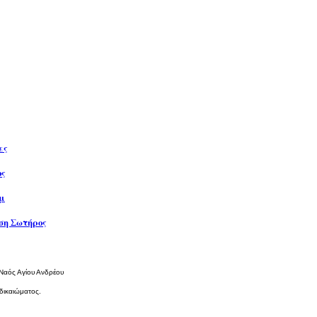
ες
ος
μ
η Σωτήρος
 Ναός Αγίου Ανδρέου
δικαιώματος.