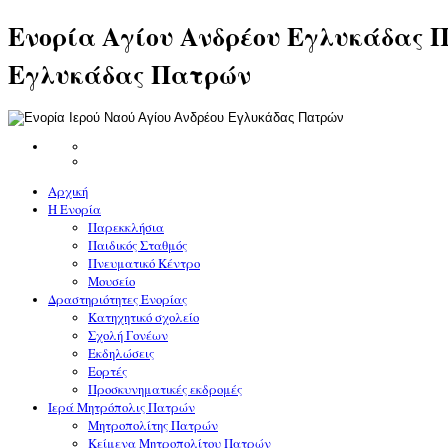
Ενορία Αγίου Ανδρέου Εγλυκάδας Π
Εγλυκάδας Πατρών
Αρχική
Η Ενορία
Παρεκκλήσια
Παιδικός Σταθμός
Πνευματικό Κέντρο
Μουσείο
Δραστηριότητες Ενορίας
Κατηχητικό σχολείο
Σχολή Γονέων
Εκδηλώσεις
Εορτές
Προσκυνηματικές εκδρομές
Ιερά Μητρόπολις Πατρών
Μητροπολίτης Πατρών
Κείμενα Μητροπολίτου Πατρών