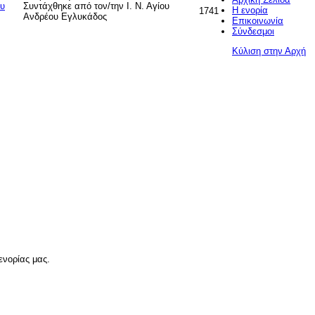
υ
Συντάχθηκε από τον/την Ι. Ν. Αγίου
Η ενορία
1741
Ανδρέου Εγλυκάδος
Επικοινωνία
Σύνδεσμοι
Κύλιση στην Αρχή
ενορίας μας.