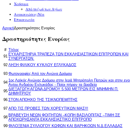
Χρήσιμα
Από τη ζωή των Αγίων
Ανακοινώσεις-Νέα
Επικοινωνία
Αρχική
Δραστηριότητες Ενορίας
Δραστηριότητες Ενορίας
#
Τίτλος
ΕΥΧΑΡΙΣΤΗΡΙΑ ΤΡΑΠΕΖΑ ΤΩΝ ΕΚΚΛΗΣΙΑΣΤΙΚΩΝ ΕΠΙΤΡΟΠΩΝ ΚΑΙ
91
ΣΥΝΕΡΓΑΤΩΝ.
92
ΛΗΞΗ ΦΙΛΙΚΟΥ ΚΥΚΛΟΥ ΕΓΛΥΚΑΔΟΣ
93
Φωτογραφίες Από τον Αγώνα Δρόμου
1ος Λαϊκός Αγώνας Δρόμου στην Ιερά Μητρόπολη Πατρών και στην ενο
94
Αγίου Ανδρέου Εγλυκάδος - Ποίοι πήραν τα βραβεία
ΔΙΕΞΑΓΩΓΗ ΑΓΩΝΑ ΔΡΟΜΟΥ 5.500 ΜΕΤΡΩΝ ΕΙΣ ΜΝΗΜΗΝ Π.
95
ΔΗΜΗΤΡΙΟΥ
96
ΣΤΟΝ ΑΠΟΗΧΟ ΤΗΣ ΤΣΙΚΝΟΠΕΜΠΤΗΣ
97
ΑΠΟ ΤΙΣ ΠΡΟΒΕΣ ΤΩΝ ΧΟΡΕΥΤΙΚΩΝ ΜΑΣ!!!
ΒΡΑΒΕΥΣΗ ΝΕΩΝ ΦΟΙΤΗΤΩΝ –ΚΟΠΗ ΒΑΣΙΛΟΠΙΤΑΣ –ΤΙΜΗ ΣΕ
98
ΑΠΟΧΩΡΗΣΑΝΤΑ ΕΚΚΛΗΣΙΑΣΤΙΚΟ ΕΠΙΤΡΟΠΟ
99
ΦΙΛΟΞΕΝΙΑ ΣΥΛΛΟΓΟΥ ΚΩΦΩΝ ΚΑΙ ΒΑΡΗΚΟΩΝ Ν.Δ.ΕΛΛΑΔΑΣ