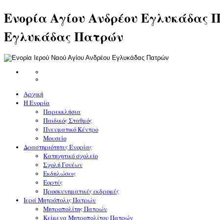
Ενορία Αγίου Ανδρέου Εγλυκάδας Π
Εγλυκάδας Πατρών
Αρχική
Η Ενορία
Παρεκκλήσια
Παιδικός Σταθμός
Πνευματικό Κέντρο
Μουσείο
Δραστηριότητες Ενορίας
Κατηχητικό σχολείο
Σχολή Γονέων
Εκδηλώσεις
Εορτές
Προσκυνηματικές εκδρομές
Ιερά Μητρόπολις Πατρών
Μητροπολίτης Πατρών
Κείμενα Μητροπολίτου Πατρών