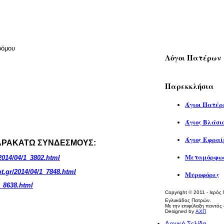
ρόμου
Λόγοι Πατέρων
Παρεκκλήσια
Άγιοι Πατέρ
Άγιος Βλάσι
Άγιος Εφραί
ΠΑΡΑΚΑΤΩ ΣΥΝΔΕΣΜΟΥΣ:
Μεταμόρφωσ
/2014/04/1_3802.html
ot.gr/2014/04/1_7848.html
Μυροφόρες
1_8638.html
Copyright
©
2011 - Ιερός
Εγλυκάδος Πατρών.
Με την επιφύλαξη παντός 
Designed by
ΑΧΠ
Αρχική Σελίδα