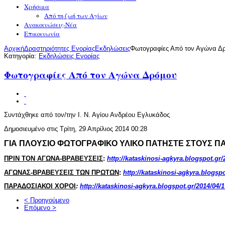
Χρήσιμα
Από τη ζωή των Αγίων
Ανακοινώσεις-Νέα
Επικοινωνία
Αρχική
Δραστηριότητες Ενορίας
Εκδηλώσεις
Φωτογραφίες Από τον Αγώνα Δ
Κατηγορία:
Εκδηλώσεις Ενορίας
Φωτογραφίες Από τον Αγώνα Δρόμου
Συντάχθηκε από τον/την Ι. Ν. Αγίου Ανδρέου Εγλυκάδος
Δημοσιευμένο στις Τρίτη, 29 Απρίλιος 2014 00:28
ΓΙΑ ΠΛΟΥΣΙΟ ΦΩΤΟΓΡΑΦΙΚΟ ΥΛΙΚΟ ΠΑΤΗΣΤΕ ΣΤΟΥΣ 
ΠΡΙΝ ΤΟΝ ΑΓΩΝΑ-ΒΡΑΒΕΥΣΕΙΣ
:
http://kataskinosi-agkyra.blogspot.gr
ΑΓΩΝΑΣ-ΒΡΑΒΕΥΣΕΙΣ ΤΩΝ ΠΡΩΤΩΝ
:
http://kataskinosi-agkyra.blogsp
ΠΑΡΑΔΟΣΙΑΚΟΙ ΧΟΡΟΙ
:
http://kataskinosi-agkyra.blogspot.gr/2014/04/
< Προηγούμενο
Επόμενο >