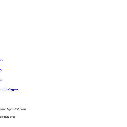
ες
ος
μ
η Σωτήρος
 Ναός Αγίου Ανδρέου
δικαιώματος.