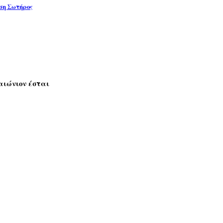
η Σωτήρος
αιώνιον έσται