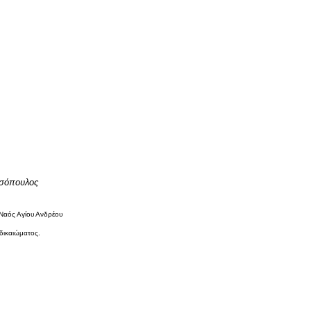
ασόπουλος
 Ναός Αγίου Ανδρέου
δικαιώματος.