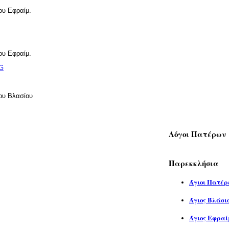
ου Εφραίμ.
ου Εφραίμ.
PG
ου Βλασίου
Λόγοι Πατέρων
Παρεκκλήσια
Άγιοι Πατέρ
Άγιος Βλάσι
Άγιος Εφραί