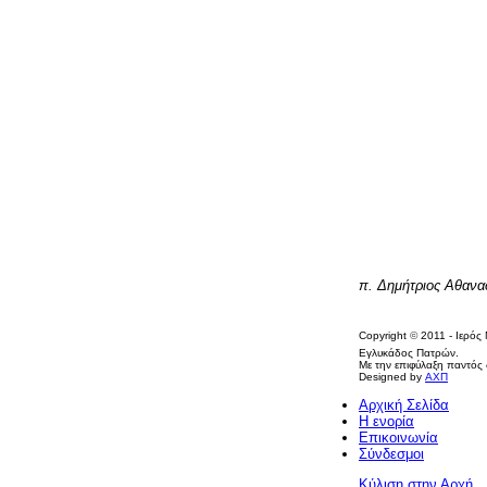
π. Δημήτριος Αθαν
Copyright
©
2011 - Ιερός
Εγλυκάδος Πατρών.
Με την επιφύλαξη παντός 
Designed by
ΑΧΠ
Αρχική Σελίδα
Η ενορία
Επικοινωνία
Σύνδεσμοι
Κύλιση στην Αρχή