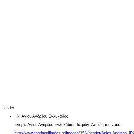
header
Ι.Ν. Αγίου Ανδρέου Εγλυκάδος
Ενορία Αγίου Ανδρέου Εγλυκάδας Πατρών. Άποψη του ναού
http://www.enoriaeglikadas.gr/images/JSN/header/Agios-Andreas.JP