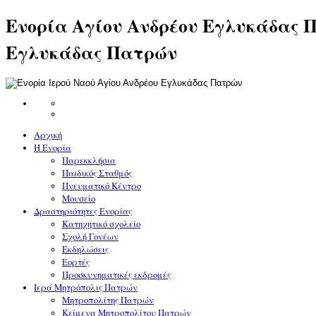
Ενορία Αγίου Ανδρέου Εγλυκάδας Π
Εγλυκάδας Πατρών
Αρχική
Η Ενορία
Παρεκκλήσια
Παιδικός Σταθμός
Πνευματικό Κέντρο
Μουσείο
Δραστηριότητες Ενορίας
Κατηχητικό σχολείο
Σχολή Γονέων
Εκδηλώσεις
Εορτές
Προσκυνηματικές εκδρομές
Ιερά Μητρόπολις Πατρών
Μητροπολίτης Πατρών
Κείμενα Μητροπολίτου Πατρών