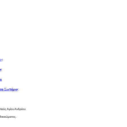
ες
ος
μ
η Σωτήρος
 Ναός Αγίου Ανδρέου
δικαιώματος.