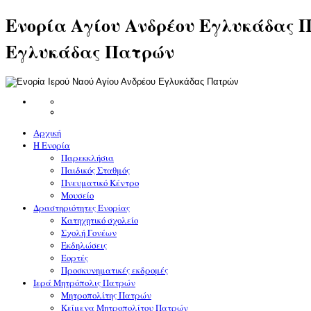
Ενορία Αγίου Ανδρέου Εγλυκάδας Π
Εγλυκάδας Πατρών
Αρχική
Η Ενορία
Παρεκκλήσια
Παιδικός Σταθμός
Πνευματικό Κέντρο
Μουσείο
Δραστηριότητες Ενορίας
Κατηχητικό σχολείο
Σχολή Γονέων
Εκδηλώσεις
Εορτές
Προσκυνηματικές εκδρομές
Ιερά Μητρόπολις Πατρών
Μητροπολίτης Πατρών
Κείμενα Μητροπολίτου Πατρών