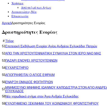
Χρήσιμα
Από τη ζωή των Αγίων
Ανακοινώσεις-Νέα
Επικοινωνία
Αρχική
Δραστηριότητες Ενορίας
Δραστηριότητες Ενορίας
#
Τίτλος
51
Επετειακή Εκδήλωση Ενορίας Αγίου Ανδρέου Εγλυκάδος Πατρών
52
ΑΠΟ ΤΗΝ ΧΡΙΣΤΟΥΓΕΝΝΙΑΤΙΚΗ ΣΥΝΑΥΛΙΑ ΣΤΟΝ ΙΕΡΟ ΝΑΟ ΜΑΣ
53
ΠΑΖΑΡΙ ΕΝΟΨΕΙ ΧΡΙΣΤΟΥΓΕΝΝΩΝ
54
ΕΥΧΑΡΙΣΤΗΡΙΟ
55
ΑΓΙΟΓΡΑΦΕΙΤΑΙ Ο ΑΓΙΟΣ ΕΦΡΑΙΜ
56
ΕΝΑΡΞΗ ΟΜΑΔΟΣ ΦΟΙΤΗΤΡΙΩΝ
ΜΝΗΜΟΣΥΝΟ ΜΝΗΜΗΣ ΙΩΑΝΝΟΥ ΚΑΠΟΔΙΣΤΡΙΑ ΣΤΟΝ ΑΓΙΟ ΑΝΔΡΕ
57
ΕΓΛΥΚΑΔΟΣ
58
Νέο χορωδιακό σχήμα στον Άγιο Ανδρέα Εγλυκάδας
59
ΕΥΛΟΓΗΜΕΝΟ ΞΕΚΙΝΗΜΑ ΤΟΥ ΚΟΙΝΩΝΙΚΟΥ ΦΡΟΝΤΙΣΤΗΡΙΟΥ