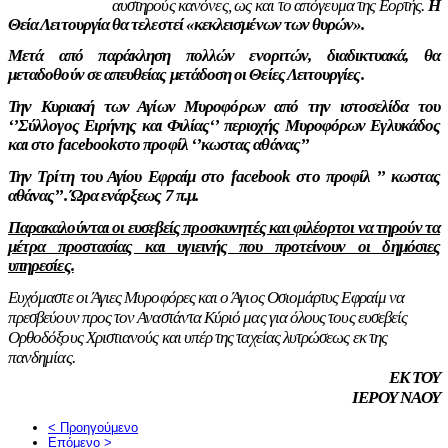
αυστηρούς κανόνες, ως και το απόγευμα της Εορτής.
Η
Θεία Λειτουργία θα τελεστεί «κεκλεισμένων των θυρών».
Μετά από παράκληση πολλών ενοριτών, διαδικτυακά, θα
μεταδοθούν σε απευθείας μετάδοση οι Θείες Λειτουργίες.
Την Κυριακή των Αγίων Μυροφόρων από την ιστοσελίδα του
‘’Σύλλογος Ειρήνης και Φιλίας‘’ περιοχής Μυροφόρων Εγλυκάδος
και στο
facebook
στο προφίλ ‘’κωστας αθάνας’’
Την Τρίτη του Αγίου Εφραίμ στο
facebook
στο προφίλ ’’ κωστας
αθάνας’’. Ώρα ενάρξεως 7 π.μ.
Παρακαλούνται οι ευσεβείς προσκυνητές και φιλέορτοι να τηρούν τα
μέτρα προστασίας και υγιεινής που προτείνουν οι δημόσιες
υπηρεσίες.
Ευχόμαστε οι Άγιες Μυροφόρες και ο Άγιος Οσιομάρτυς Εφραίμ να
πρεσβεύουν προς τον Αναστάντα Κύριό μας για όλους τους ευσεβείς
Ορθοδόξους Χριστιανούς και υπέρ της ταχείας λυτρώσεως εκ της
πανδημίας.
ΕΚ ΤΟΥ
ΙΕΡΟΥ ΝΑΟΥ
< Προηγούμενο
Επόμενο >