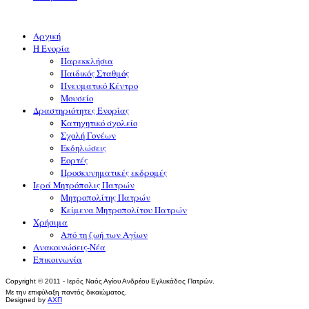
Αρχική
Η Ενορία
Παρεκκλήσια
Παιδικός Σταθμός
Πνευματικό Κέντρο
Μουσείο
Δραστηριότητες Ενορίας
Κατηχητικό σχολείο
Σχολή Γονέων
Εκδηλώσεις
Εορτές
Προσκυνηματικές εκδρομές
Ιερά Μητρόπολις Πατρών
Μητροπολίτης Πατρών
Κείμενα Μητροπολίτου Πατρών
Χρήσιμα
Από τη ζωή των Αγίων
Ανακοινώσεις-Νέα
Επικοινωνία
Copyright
©
2011 - Ιερός Ναός Αγίου Ανδρέου Εγλυκάδος Πατρών.
Με την επιφύλαξη παντός δικαιώματος.
Designed by
ΑΧΠ