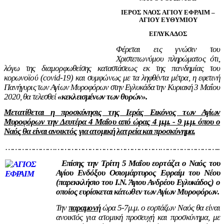
ΙΕΡΟΣ ΝΑΟΣ ΑΓΙΟΥ ΕΦΡΑΙΜ –
ΑΓΙΟΥ ΕΥΘΥΜΙΟΥ
ΕΓΛΥΚΑΔΟΣ
Φέρεται εις γνώσιν του
Χριστεπωνύμου πληρώματος ότι,
λόγω της διαμορφωθείσης καταστάσεως εκ της πανδημίας του
κορωνοϊού (covid-19) και συμφώνως με τα ληφθέντα μέτρα, η εφετινή
Πανήγυρις των Αγίων Μυροφόρων στην Εγλυκάδα την Κυριακή 3 Μαΐου
2020, θα τελεσθεί
«κεκλεισμένων των θυρών».
Μετατίθεται η προσκύνησις της Ιεράς Εικόνος των Αγίων
Μυροφόρων την Δευτέρα 4 Μαΐου από ώρας 4 μ.μ. - 9 μ.μ. όπου ο
Ναός θα είναι ανοικτός για ατομική λατρεία και προσκύνημα.
………………………………………………………………………………..
Επίσης την Τρίτη 5 Μαΐου εορτάζει ο Ναός του
Αγίου Ενδόξου Οσιομάρτυρος Εφραίμ του Νέου
(παρεκκλήσιο του Ι.Ν. Άγιου Ανδρέου Εγλυκάδος) ο
οποίος ευρίσκεται κάτωθεν των Αγίων Μυροφόρων.
Την
παραμονή
ώρα 5-7μ.μ. ο εορτάζων Ναός θα είναι
ανοικτός για ατομική προσευχή και προσκύνημα, με