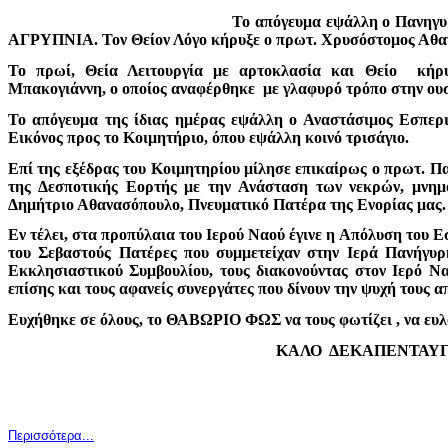
Το απόγευμα εψάλλη ο Πανηγυ
ΑΓΡΥΠΝΙΑ. Τον Θείον Λόγο κήρυξε ο πρωτ. Χρυσόστομος Αθα
Το πρωί, Θεία Λειτουργία με αρτοκλασία και Θείο κήρυ
Μπακογιάννη, ο οποίος αναφέρθηκε με γλαφυρό τρόπο στην ο
Το απόγευμα της ίδιας ημέρας εψάλλη ο Αναστάσιμος Εσπερινό
Εικόνος προς το Κοιμητήριο, όπου εψάλλη κοινό τρισάγιο.
Επί της εξέδρας του Κοιμητηρίου μίλησε επικαίρως ο πρωτ. Π
της Δεσποτικής Εορτής με την Ανάσταση των νεκρών, μνημ
Δημήτριο Αθανασόπουλο, Πνευματικό Πατέρα της Ενορίας μας.
Εν τέλει, στα προπύλαια του Ιερού Ναού έγινε η Απόλυση του Ε
του Σεβαστούς Πατέρες που συμμετείχαν στην Ιερά Πανήγυρ
Εκκλησιαστικού Συμβουλίου, τους διακονούντας στον Ιερό Να
επίσης και τους αφανείς συνεργάτες που δίνουν την ψυχή τους
Ευχήθηκε σε όλους, το ΘΑΒΩΡΙΟ ΦΩΣ να τους φωτίζει , να ευλογ
ΚΑΛΟ ΔΕΚΑΠΕΝΤΑΥΓ
Περισσότερα...