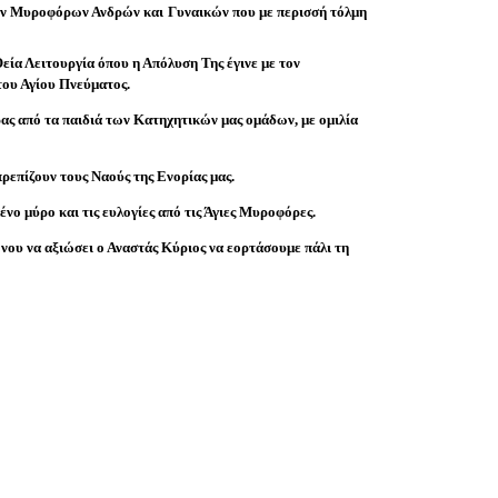
ίων Μυροφόρων Ανδρών και Γυναικών που με περισσή τόλμη
εία Λειτουργία όπου η Απόλυση Της έγινε με τον
του Αγίου Πνεύματος.
ας από τα παιδιά των Κατηχητικών μας ομάδων, με ομιλία
πρεπίζουν τους Ναούς της Ενορίας μας.
νο μύρο και τις ευλογίες από τις Άγιες Μυροφόρες.
νου να αξιώσει ο Αναστάς Κύριος να εορτάσουμε πάλι τη