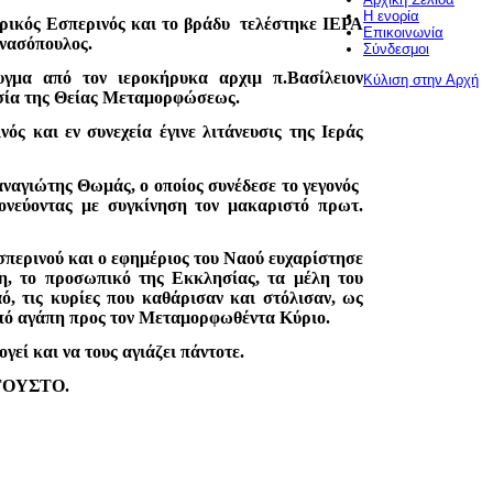
Η ενορία
ρικός Εσπερινός και το βράδυ τελέστηκε ΙΕΡΑ
Επικοινωνία
νασόπουλος.
Σύνδεσμοι
γμα από τον ιεροκήρυκα αρχιμ π.Βασίλειον
Κύλιση στην Αρχή
υσία της Θείας Μεταμορφώσεως.
ς και εν συνεχεία έγινε λιτάνευσις της Ιεράς
αναγιώτης Θωμάς, ο οποίος συνέδεσε το γεγονός
ονεύοντας με συγκίνηση τον μακαριστό πρωτ.
σπερινού και ο εφημέριος του Ναού ευχαρίστησε
η, το προσωπικό της Εκκλησίας, τα μέλη του
ό, τις κυρίες που καθάρισαν και στόλισαν, ως
 από αγάπη προς τον Μεταμορφωθέντα Κύριο.
εί και να τους αγιάζει πάντοτε.
ΟΥΣΤΟ.