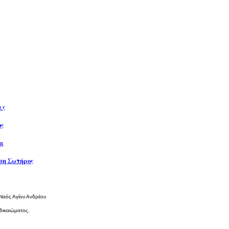
ες
ος
μ
η Σωτήρος
 Ναός Αγίου Ανδρέου
δικαιώματος.