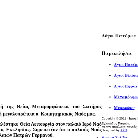
Λόγοι Πατέρων
Παρεκκλήσια
Άγιοι Πατέρ
Άγιος Βλάσι
Άγιος Εφραί
Μεταμόρφωσ
ρτή της Θείας Μεταμορφώσεως του Σωτήρος
Μυροφόρες
ή μεγαλοπρέπεια ο Κοιμητηριακός Ναός μας.
Copyright
©
2011 - Ιερός
λέστηκε Θεία Λειτουργία στον παλαιό Ιερό Ναό
Εγλυκάδος Πατρών.
Με την επιφύλαξη παντός 
ας Εκκλησίας. Σημειωτέον ότι ο παλαιός Ναός
Designed by
ΑΧΠ
αλαιών Πατρών Γερμανού.
Αρχική Σελίδα