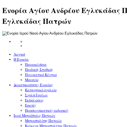
Ενορία Αγίου Ανδρέου Εγλυκάδας Π
Εγλυκάδας Πατρών
Αρχική
Η Ενορία
Παρεκκλήσια
Παιδικός Σταθμός
Πνευματικό Κέντρο
Μουσείο
Δραστηριότητες Ενορίας
Κατηχητικό σχολείο
Σχολή Γονέων
Εκδηλώσεις
Εορτές
Προσκυνηματικές εκδρομές
Ιερά Μητρόπολις Πατρών
Μητροπολίτης Πατρών
Κείμενα Μητροπολίτου Πατρών