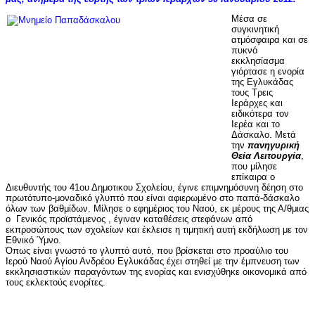
Μέσα σε
συγκινητική
ατμόσφαιρα και σε
πυκνό
εκκλησίασμα
γιόρτασε η ενορία
της Εγλυκάδας
τους Τρεις
Ιεράρχες και
ειδικότερα τον
Ιερέα και το
Δάσκαλο. Μετά
την
πανηγυρική
Θεία Λειτουργία
,
που μίλησε
επίκαιρα ο
Διευθυντής του 41ου Δημοτικου Σχολείου, έγινε επιμνημόσυνη δέηση στο
πρωτότυπο-μοναδικό γλυπτό που είναι αφιερωμένο στο παπά-δάσκαλο
όλων των βαθμίδων. Μίλησε ο εφημέριος του Ναού, εκ μέρους της Α/θμιας
ο Γενικός προϊστάμενος , έγιναν καταθέσεις στεφάνων από
εκπροσώπους των σχολείων και έκλεισε η τιμητική αυτή εκδήλωση με τον
Εθνικό Ύμνο.
Όπως είναι γνωστό το γλυπτό αυτό, που βρίσκεται στο προαύλιο του
Ιερού Ναού Αγίου Ανδρέου Εγλυκάδας έχει στηθεί με την έμπνευση των
εκκλησιαστικών παραγόντων της ενορίας και ενισχύθηκε οικονομικά από
τους εκλεκτούς ενορίτες.