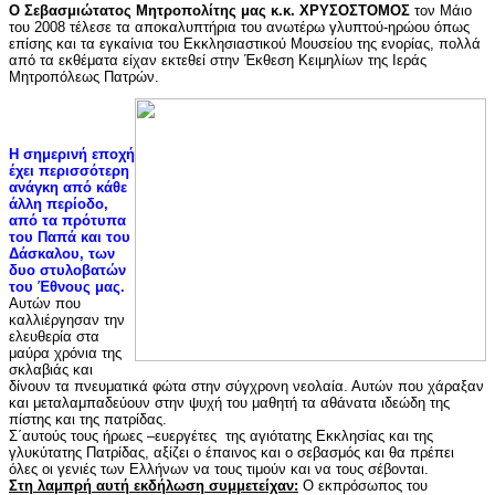
Ο Σεβασμιώτατος Μητροπολίτης μας κ.κ. ΧΡΥΣΟΣΤΟΜΟΣ
τον Μάιο
του 2008 τέλεσε τα αποκαλυπτήρια του ανωτέρω γλυπτού-ηρώου όπως
επίσης και τα εγκαίνια του Εκκλησιαστικού Μουσείου της ενορίας, πολλά
από τα εκθέματα είχαν εκτεθεί στην Έκθεση Κειμηλίων της Ιεράς
Μητροπόλεως Πατρών.
Η σημερινή εποχή
έχει περισσότερη
ανάγκη από κάθε
άλλη περίοδο,
από τα πρότυπα
του Παπά και του
Δάσκαλου, των
δυο στυλοβατών
του Έθνους μας.
Αυτών που
καλλιέργησαν την
ελευθερία στα
μαύρα χρόνια της
σκλαβιάς και
δίνουν τα πνευματικά φώτα στην σύγχρονη νεολαία. Αυτών που χάραξαν
και μεταλαμπαδεύουν στην ψυχή του μαθητή τα αθάνατα ιδεώδη της
πίστης και της πατρίδας.
Σ΄αυτούς τους ήρωες –ευεργέτες της αγιότατης Εκκλησίας και της
γλυκύτατης Πατρίδας, αξίζει ο έπαινος και ο σεβασμός και θα πρέπει
όλες οι γενιές των Ελλήνων να τους τιμούν και να τους σέβονται.
Στη λαμπρή αυτή εκδήλωση συμμετείχαν:
Ο εκπρόσωπος του