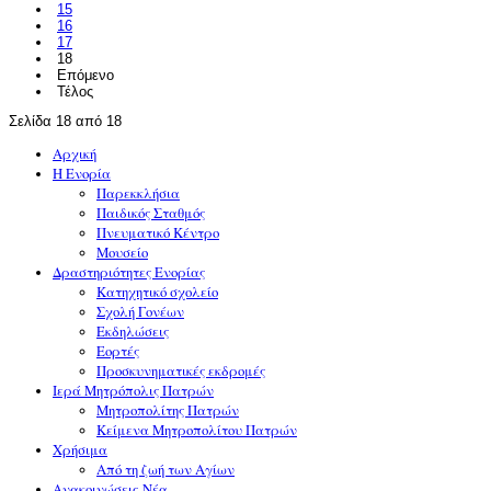
15
16
17
18
Επόμενο
Τέλος
Σελίδα 18 από 18
Αρχική
Η Ενορία
Παρεκκλήσια
Παιδικός Σταθμός
Πνευματικό Κέντρο
Μουσείο
Δραστηριότητες Ενορίας
Κατηχητικό σχολείο
Σχολή Γονέων
Εκδηλώσεις
Εορτές
Προσκυνηματικές εκδρομές
Ιερά Μητρόπολις Πατρών
Μητροπολίτης Πατρών
Κείμενα Μητροπολίτου Πατρών
Χρήσιμα
Από τη ζωή των Αγίων
Ανακοινώσεις-Νέα