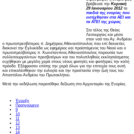
βράβευσε την
Κυριακή
29 Ιανουαρίου 2012
τα
παιδιά της ενορίας που
εισήχθησαν στα ΑΕΙ και
τα ΑΤΕΙ της χώρας
.
Στο τέλος της Θείας
Λειτουργίας και μέσα
στον ναό του Αγ. Ανδρέου
ο πρωτοπρεσβύτερος π. Δημήτριος Αθανασόπουλος που επί δεκαετίες
διακονεί την Εγλυκάδα ως εφημέριος και προϊστάμενος του Ναού και ο
πρωτοπρεσβύτερος π. Κωνσταντίνος Αθανασόπουλος παρουσία των
συλλειτουργούντων πρεσβυτέρων και του πολυπληθούς εκκλησιάσματος
ευχήθηκαν με μεγάλη χαρά στους νέους φοιτητές και φοιτήτριες την καλή
πρόοδο. Εξέφρασαν επίσης την χαρά όλων για την επιτυχία τους αυτή
και επικαλέσθηκαν την ευλογία και την προστασία στην ζωή τους του
Αποστόλου Ανδρέου του Πρωτοκλήτου.
Μετά την εκδήλωση παρατέθηκε δεξίωση στο Αρχονταρίκι της Ενορίας.
Έναρξη
Προηγούμενο
9
10
11
12
13
14