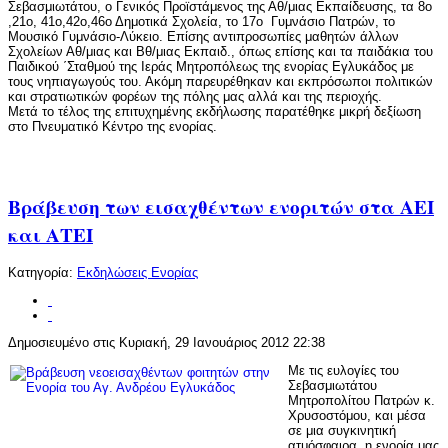
Σεβασμιωτάτου, ο Γενικός Προϊστάμενος της Αθ/μιας Εκπαίδευσης, τα 8ο
,21ο, 41ο,42ο,46ο Δημοτικά Σχολεία, το 17ο Γυμνάσιο Πατρών, το
Μουσικό Γυμνάσιο-Λύκειο. Επίσης αντιπροσωπίες μαθητών άλλων
Σχολείων Αθ/μιας και Βθ/μιας Εκπαιδ., όπως επίσης και τα παιδάκια του
Παιδικού ΄Σταθμού της Ιεράς Μητροπόλεως της ενορίας Εγλυκάδος με
τους νηπιαγωγούς του. Ακόμη παρευρέθηκαν και εκπρόσωποι πολιτικών
και στρατιωτικών φορέων της πόλης μας αλλά και της περιοχής.
Μετά το τέλος της επιτυχημένης εκδήλωσης παρατέθηκε μικρή δεξίωση
στο Πνευματικό Κέντρο της ενορίας.
Βράβευση των εισαχθέντων ενοριτών στα ΑΕΙ
και ΑΤΕΙ
Κατηγορία:
Εκδηλώσεις Ενορίας
Δημοσιευμένο στις Κυριακή, 29 Ιανουάριος 2012 22:38
Με τις ευλογίες του
Σεβασμιωτάτου
Μητροπολίτου Πατρών κ.
Χρυσοστόμου, και μέσα
σε μια συγκινητική
ατμόσφαιρα, η ενορία μας