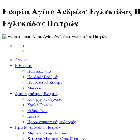
Ενορία Αγίου Ανδρέου Εγλυκάδας Π
Εγλυκάδας Πατρών
Αρχική
Η Ενορία
Παρεκκλήσια
Παιδικός Σταθμός
Πνευματικό Κέντρο
Μουσείο
Δραστηριότητες Ενορίας
Κατηχητικό σχολείο
Σχολή Γονέων
Εκδηλώσεις
Εορτές
Προσκυνηματικές εκδρομές
Ιερά Μητρόπολις Πατρών
Μητροπολίτης Πατρών
Κείμενα Μητροπολίτου Πατρών