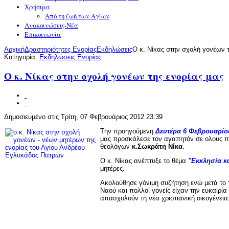
Χρήσιμα
Από τη ζωή των Αγίων
Ανακοινώσεις-Νέα
Επικοινωνία
Αρχική
Δραστηριότητες Ενορίας
Εκδηλώσεις
Ο κ. Νίκας στην σχολή γονέων τ
Κατηγορία:
Εκδηλώσεις Ενορίας
Ο κ. Νίκας στην σχολή γονέων της ενορίας μας
Δημοσιευμένο στις Τρίτη, 07 Φεβρουάριος 2012 23:39
Tην προηγούμενη
Δευτέρα 6 Φεβρουαρίο
μας προσκάλεσε τον αγαπητόν σε ολους 
θεολόγων
κ.Σωκράτη Νίκα
.
Ο κ. Νίκας ανέπτυξε το θέμα
"Εκκλησία κα
μητέρες.
Ακολούθησε γόνιμη συζήτηση ενώ μετά το τ
Ναού και πολλοί γονείς είχαν την ευκαιρί
απασχολούν τη νέα χριστιανική οικογένεια