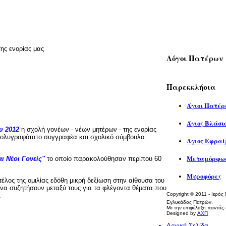
ης ενορίας μας
Λόγοι Πατέρων
Παρεκκλήσια
Άγιοι Πατέρ
Άγιος Βλάσι
υ 2012
η σχολή γονέων - νέων μητέρων - της ενορίας
πολυγραφότατο συγγραφέα και σχολικό σύμβουλο
Άγιος Εφραί
Μεταμόρφωσ
ι Νέοι Γονείς"
το οποίο παρακολούθησαν περίπου 60
Μυροφόρες
έλος της ομιλίας εδόθη μικρή δεξίωση στην αίθουσα του
α να συζητήσουν μεταξύ τους για τα φλέγοντα θέματα που
Copyright
©
2011 - Ιερός
.
Εγλυκάδος Πατρών.
Με την επιφύλαξη παντός 
Designed by
ΑΧΠ
Αρχική Σελίδα