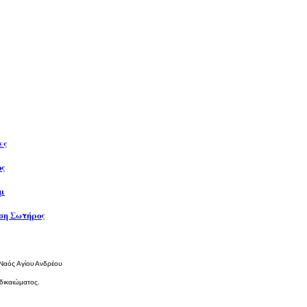
ες
ος
μ
η Σωτήρος
 Ναός Αγίου Ανδρέου
δικαιώματος.