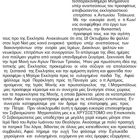
τεσσαρακονθήμερο Μνημόσυνο
υπέρ αναπαύσεως του προσφάτως
αποβιώσαντος εκκλησιαστικού
επιτρόπου κ.Αντωνίου Τσάκωνα.
Με την ευκαιρία αυτή ο π.Κων/
νος αναφέρθηκε στο έργο των
επιτρόπων, την θυσιαστική
προσφορά τους, και την αγάπη
τους προ της Εκκλησία. Ανακοίνωσε ότι στις 18 Οκτωβρίου θα ψαλλεί
στον Ιερό Ναό μας κοινό ενοριακό τρισάγιο υπέρ αναπαύσεως των
διακονησάντων στην ενορία μας Ιερέων, Διακόνων, ψαλτών και
νεωκόρων, επιτρόπων και συνεργατών.Το απόγευμα της ιδίας ημέρας
ένα πούλμαν γεμάτο από νεαρά υπανδρεμένα ζευγάρια, ξεκινούσε δια
την Ιερά Μονή των Αγίων Πάντων Τριταίας. Ήταν μια πρωτότυπη ιδέα της
τοπικής μας Εκκλησίας προκειμένου οι νέοι σύζυγοι να απολαύσουν
τη ζεστασιά της Εκκλησίας και την αμέριστη αγάπη και φροντίδα που
προσφέρει η Μητέρα Εκκλησία προς τα ευλογημένα παιδιά Της. Αφού
ψάλλαμε Ιερά Παράκληση προς τη Παναγία μας ο π.Αρτέμιος,
ηγούμενος της Ιεράς Μονής και πρωτοσύγκελος της Ι.Μητροπόλεως
μας προσέφερε κέρασμα και εν συνεχεία μας ξενάγησε στους χώρους
και τα παρεκκλησια της Μονής, η οποία βρίσκεται μέσα σε καταπράσινο
τοπίο. Αφού τον ευχαριστήσαμε φύγαμε με τις καλύτερες εντυπώσεις. Εν
συνεχεία κατηφορίσαμε για τον δρόμο της επιστροφής μας προς
την Πάτρα. Πριν ολοκληρωθεί αυτή η όμορφη ευκαιρία επισκεφτήκαμε
τον Σεβασμιώτατο Μητροπολίτη μας κ.κ.ΧΡΥΣΟΣΤΟΜΟ στο Επισκοπείο.
Ο Σεβασμιώτατος μας υποδέχτηκε με μεγάλη χαρά καιμας μίλησε στον
Ιερό Ναό του Αγίου Ιωάννου του Θεολόγου. Ακούσαμε με πολύ προσοχή
τα πατρικά Του λόγια, δίδοντας σε όλους μας κατευθύνσεις και πρακτικές
συμβουλές. Αφού πήραμε την ευχή Του φτάσαμε στην Εγλυκάδα
χαρούμενοι και ευλογημένοι, ευχόμενοι για νέες όμορφες εξορμήσεις.