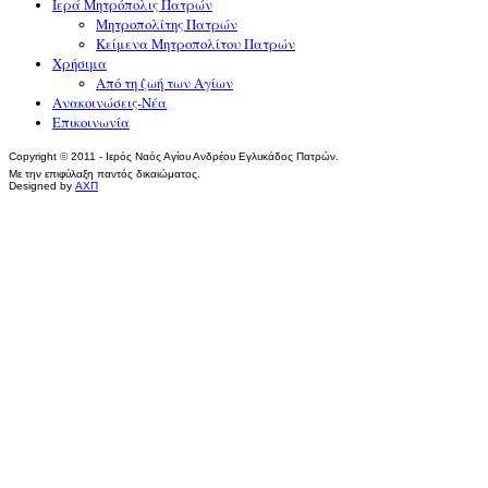
Ιερά Μητρόπολις Πατρών
Μητροπολίτης Πατρών
Κείμενα Μητροπολίτου Πατρών
Χρήσιμα
Από τη ζωή των Αγίων
Ανακοινώσεις-Νέα
Επικοινωνία
Copyright
©
2011 - Ιερός Ναός Αγίου Ανδρέου Εγλυκάδος Πατρών.
Με την επιφύλαξη παντός δικαιώματος.
Designed by
ΑΧΠ