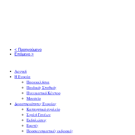
< Προηγούμενο
Επόμενο >
Αρχική
Η Ενορία
Παρεκκλήσια
Παιδικός Σταθμός
Πνευματικό Κέντρο
Μουσείο
Δραστηριότητες Ενορίας
Κατηχητικό σχολείο
Σχολή Γονέων
Εκδηλώσεις
Εορτές
Προσκυνηματικές εκδρομές